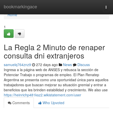
Home
bookmarkingace
Togg
navi
Home
1
La Regla 2 Minuto de renaper
consulta dni extranjeros
samuelq764znz9
272 days ago
News
Discuss
Ingresa a ​la página web de ANSES y rebusca la sección ⁢de
Potenciar Trabajo o programas de empleo. El Plan Renatep
Argentina se presenta como una oportunidad única para aquellos
trabajadores que buscan mejorar su situación gremial y entrar a
beneficios que les brinden estabilidad y crecimiento. We also use
https://heinrichp481ksz2.wikistatement.com/user
Comments
Who Upvoted