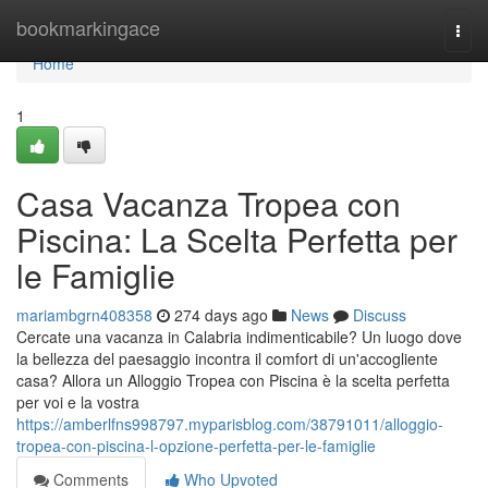
Home
bookmarkingace
Togg
navi
Home
1
Casa Vacanza Tropea con
Piscina: La Scelta Perfetta per
le Famiglie
mariambgrn408358
274 days ago
News
Discuss
Cercate una vacanza in Calabria indimenticabile? Un luogo dove
la bellezza del paesaggio incontra il comfort di un'accogliente
casa? Allora un Alloggio Tropea con Piscina è la scelta perfetta
per voi e la vostra
https://amberlfns998797.myparisblog.com/38791011/alloggio-
tropea-con-piscina-l-opzione-perfetta-per-le-famiglie
Comments
Who Upvoted