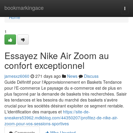
Home
bookmarkingace
Togg
navi
Home
1
Essayez Nike Air Zoom au
confort exceptionnel
jamesxz6060
271 days ago
News
Discuss
Guide Définitif pour l'Approvisionnement en Baskets Tendance
pour l'E-commerce Le paysage du e-commerce est de plus en
plus façonné par la demande de baskets très recherchées. Saisir
les tendances et les besoins du marché des baskets s'avère
crucial pour les sociétés désirant exploiter ce segment rentable.
L'identification des marques et
https://site-de-
sneakers53962.mdkblog.com/44350207/profitez-de-nike-air-
zoom-pour-vos-sessions-sportives
Comments
Who Upvoted