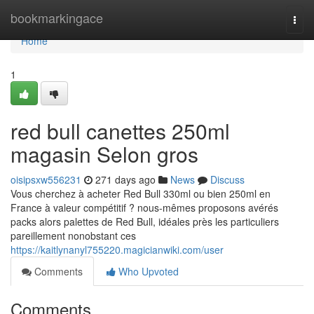
Home
bookmarkingace
Togg
navi
Home
1
red bull canettes 250ml
magasin Selon gros
oisipsxw556231
271 days ago
News
Discuss
Vous cherchez à acheter Red Bull 330ml ou bien 250ml en
France à valeur compétitif ? nous-mêmes proposons avérés
packs alors palettes de Red Bull, idéales près les particuliers
pareillement nonobstant ces
https://kaitlynanyl755220.magicianwiki.com/user
Comments
Who Upvoted
Comments