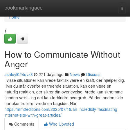
Home
bookmarkingace
Togg
navi
Home
1
How to Communicate Without
Anger
ashleyl024qvz3
271 days ago
News
Discuss
I visse situationer kan vrede faktisk være en kraft, der hjælper dig.
Hvis du står overfor en truende situation, kan den være en
naturlig reaktion, der sikrer din overlevelse. Vrede kan skræmme
fjenden væk – og det kan forhindre overgreb. På den anden side
har ukontrolleret vrede en bagside. Når
https://mm2editions.com/2025/07/19/an-incredibly-fascinating-
internet-site-with-great-articles/
Comments
Who Upvoted