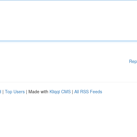
Rep
d
|
Top Users
| Made with
Kliqqi CMS
|
All RSS Feeds