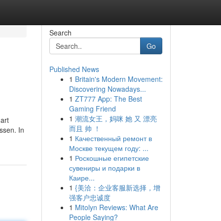
Search
Go
Published News
1
Britain's Modern Movement:
Discovering Nowadays...
1
ZT777 App: The Best
Gaming Friend
1
潮流女王，妈咪 她 又 漂亮
art
而且 帅 ！
ssen. In
1
Качественный ремонт в
Москве текущем году: ...
1
Роскошные египетские
сувениры и подарки в
Каире...
1
{美洽：企业客服新选择，增
强客户忠诚度
1
Mitolyn Reviews: What Are
People Saying?