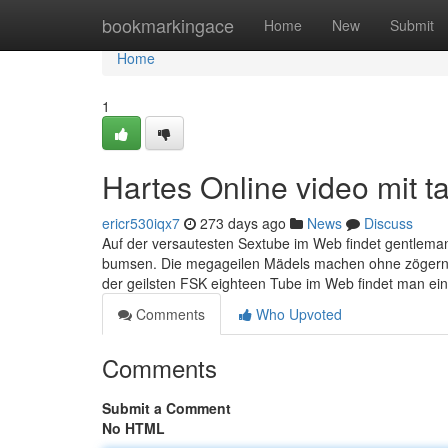
Home
bookmarkingace
Home
New
Submit
Home
1
Hartes Online video mit 
ericr530iqx7
273 days ago
News
Discuss
Auf der versautesten Sextube im Web findet gentlema
bumsen. Die megageilen Mädels machen ohne zögern di
der geilsten FSK eighteen Tube im Web findet man ein
Comments
Who Upvoted
Comments
Submit a Comment
No HTML