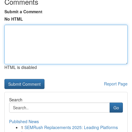
Comments
Submit a Comment
No HTML
HTML is disabled
Report Page
Search
Go
Published News
1
SEMRush Replacements 2025: Leading Platforms