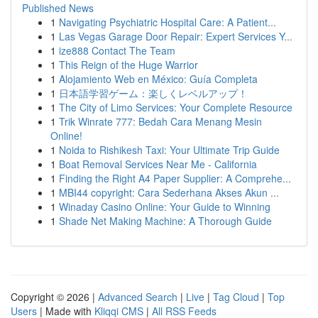
Published News
1
Navigating Psychiatric Hospital Care: A Patient...
1
Las Vegas Garage Door Repair: Expert Services Y...
1
ize888 Contact The Team
1
This Reign of the Huge Warrior
1
Alojamiento Web en México: Guía Completa
1
日本語学習ゲーム：楽しくレベルアップ！
1
The City of Limo Services: Your Complete Resource
1
Trik Winrate 777: Bedah Cara Menang Mesin
Online!
1
Noida to Rishikesh Taxi: Your Ultimate Trip Guide
1
Boat Removal Services Near Me - California
1
Finding the Right A4 Paper Supplier: A Comprehe...
1
MBI44 copyright: Cara Sederhana Akses Akun ...
1
Winaday Casino Online: Your Guide to Winning
1
Shade Net Making Machine: A Thorough Guide
Copyright © 2026 |
Advanced Search
|
Live
|
Tag Cloud
|
Top
Users
| Made with
Kliqqi CMS
|
All RSS Feeds