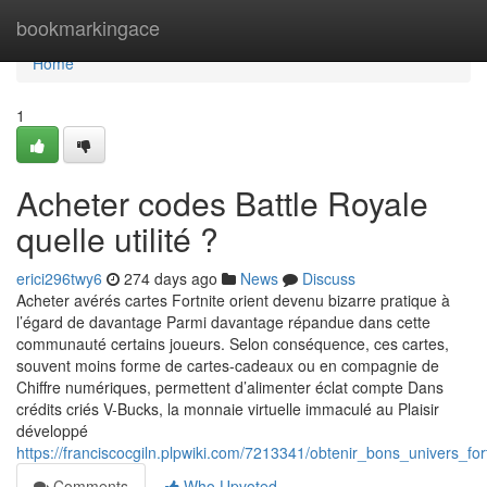
Home
bookmarkingace
Home
1
Acheter codes Battle Royale
quelle utilité ?
erici296twy6
274 days ago
News
Discuss
Acheter avérés cartes Fortnite orient devenu bizarre pratique à
l’égard de davantage Parmi davantage répandue dans cette
communauté certains joueurs. Selon conséquence, ces cartes,
souvent moins forme de cartes-cadeaux ou en compagnie de
Chiffre numériques, permettent d’alimenter éclat compte Dans
crédits criés V-Bucks, la monnaie virtuelle immaculé au Plaisir
développé
https://franciscocgiln.plpwiki.com/7213341/obtenir_bons_univers_for
Comments
Who Upvoted