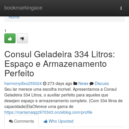
Home
bookmarkingace
Togg
navi
Home
1
Consul Geladeira 334 Litros:
Espaço e Armazenamento
Perfeito
harmonydlxo255024
273 days ago
News
Discuss
Seu lar merece uma escolha incrivel. Apresentamos a Consul
Geladeira 334 Litros, o auxiliar perfeito para aqueles que
desejam espaço e armazenamento completo. {Com 334 litros de
capacidade|ElaOferece uma gama de
https://mariamaqqz970343.onzeblog.com/profile
Comments
Who Upvoted