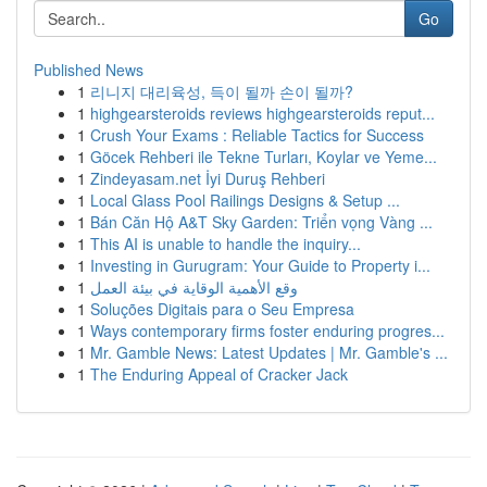
Go
Published News
1
리니지 대리육성, 득이 될까 손이 될까?
1
highgearsteroids reviews highgearsteroids reput...
1
Crush Your Exams : Reliable Tactics for Success
1
Göcek Rehberi ile Tekne Turları, Koylar ve Yeme...
1
Zindeyasam.net İyi Duruş Rehberi
1
Local Glass Pool Railings Designs & Setup ...
1
Bán Căn Hộ A&T Sky Garden: Triển vọng Vàng ...
1
This AI is unable to handle the inquiry...
1
Investing in Gurugram: Your Guide to Property i...
1
وقع الأهمية الوقاية في بيئة العمل
1
Soluções Digitais para o Seu Empresa
1
Ways contemporary firms foster enduring progres...
1
Mr. Gamble News: Latest Updates | Mr. Gamble's ...
1
The Enduring Appeal of Cracker Jack