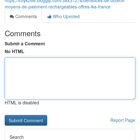
https://troykzlve.bloggip.com/38431274/bénéfices-de-obtenir-
moyens-de-paiement-rechargeables-offres-ika-france
Comments
Who Upvoted
Comments
Submit a Comment
No HTML
HTML is disabled
Report Page
Search