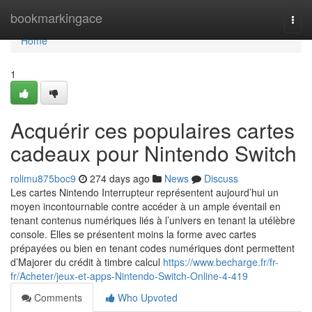
Home
bookmarkingace
Togg
navi
Home
1
Acquérir ces populaires cartes
cadeaux pour Nintendo Switch
rolimu875boc9
274 days ago
News
Discuss
Les cartes Nintendo Interrupteur représentent aujourd’hui un
moyen incontournable contre accéder à un ample éventail en
tenant contenus numériques liés à l’univers en tenant la utélèbre
console. Elles se présentent moins la forme avec cartes
prépayées ou bien en tenant codes numériques dont permettent
d’Majorer du crédit à timbre calcul
https://www.becharge.fr/fr-
fr/Acheter/jeux-et-apps-Nintendo-Switch-Online-4-419
Comments
Who Upvoted