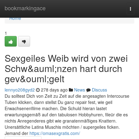
Home
bookmarkingace
Togg
navi
Home
1
Sexgeiles Weib wird von zwei
Schw&auml;nzen hart durch
gev&ouml;gelt
lennyo208gyd2
278 days ago
News
Discuss
Du solltest Dich von Zeit zu Zeit auf die angesagten Intercourse
Tuben klicken, dann stellst Du ganz repair fest, wie geil
Erwachsenenfilme machen. Die Schuld hieran lastet
erwartungsgemäß auf den tabulosen Hobbyhuren, fileür die es
nichts Anregenderes gibt wie granatenmäßiges Knattern.
Unersättliche Latina Muschis möchten / supergeiles ficken.
Jemand der
https://omasexgratis.com/