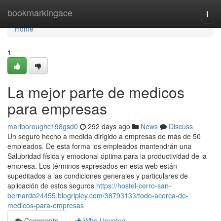
Home
bookmarkingace
Togg
navi
Home
1
La mejor parte de medicos
para empresas
marlboroughc198gsd0
292 days ago
News
Discuss
Un seguro hecho a medida dirigido a empresas de más de 50
empleados. De esta forma los empleados mantendrán una
Salubridad física y emocional óptima para la productividad de la
empresa. Los términos expresados en esta web están
supeditados a las condiciones generales y particulares de
aplicación de estos seguros
https://hostel-cerro-san-
bernardo24455.blogripley.com/38793133/todo-acerca-de-
medicos-para-empresas
Comments
Who Upvoted