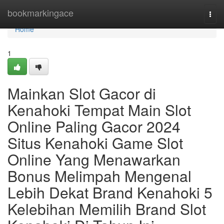
Home
bookmarkingace
Togg
navi
Home
1
Mainkan Slot Gacor di
Kenahoki Tempat Main Slot
Online Paling Gacor 2024
Situs Kenahoki Game Slot
Online Yang Menawarkan
Bonus Melimpah Mengenal
Lebih Dekat Brand Kenahoki 5
Kelebihan Memilih Brand Slot