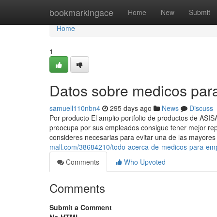
Home
bookmarkingace
Home
New
Submit
Home
1
Datos sobre medicos par
samuell110nbn4
295 days ago
News
Discuss
Por producto El amplio portfolio de productos de ASI
preocupa por sus empleados consigue tener mejor rep
consideres necesarias para evitar una de las mayore
mall.com/38684210/todo-acerca-de-medicos-para-em
Comments
Who Upvoted
Comments
Submit a Comment