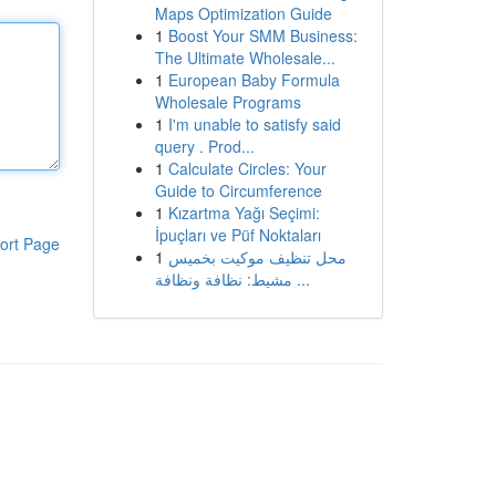
Maps Optimization Guide
1
Boost Your SMM Business:
The Ultimate Wholesale...
1
European Baby Formula
Wholesale Programs
1
I'm unable to satisfy said
query . Prod...
1
Calculate Circles: Your
Guide to Circumference
1
Kızartma Yağı Seçimi:
İpuçları ve Püf Noktaları
ort Page
1
محل تنظيف موكيت بخميس
مشيط: نظافة ونظافة ...