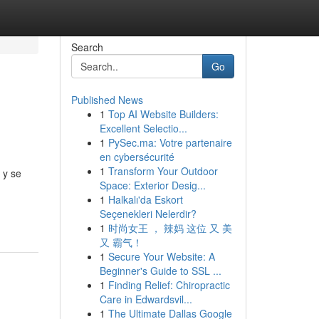
Search
Go
Published News
1
Top AI Website Builders:
Excellent Selectio...
1
PySec.ma: Votre partenaire
en cybersécurité
1
Transform Your Outdoor
 y se
Space: Exterior Desig...
1
Halkalı'da Eskort
Seçenekleri Nelerdir?
1
时尚女王 ， 辣妈 这位 又 美
又 霸气！
1
Secure Your Website: A
Beginner's Guide to SSL ...
1
Finding Relief: Chiropractic
Care in Edwardsvil...
1
The Ultimate Dallas Google