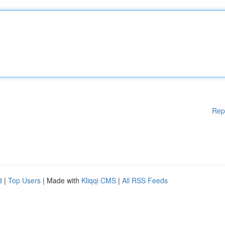
Rep
d
|
Top Users
| Made with
Kliqqi CMS
|
All RSS Feeds