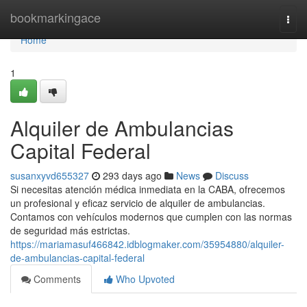
Home
bookmarkingace
Togg
navi
Home
1
Alquiler de Ambulancias
Capital Federal
susanxyvd655327
293 days ago
News
Discuss
Si necesitas atención médica inmediata en la CABA, ofrecemos
un profesional y eficaz servicio de alquiler de ambulancias.
Contamos con vehículos modernos que cumplen con las normas
de seguridad más estrictas.
https://mariamasuf466842.idblogmaker.com/35954880/alquiler-
de-ambulancias-capital-federal
Comments
Who Upvoted