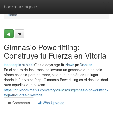
Home
bookmarkingace
Togg
navi
Home
1
Gimnasio Powerlifting:
Construye tu Fuerza en Vitoria
ihannakpla707299
298 days ago
News
Discuss
En el centro de las urbes, se levanta un gimnasio que no solo
ofrece espacio para entrenar, sino que también es un lugar
donde la fuerza se forja. Gimnasio Powerlifting es el destino ideal
para aquellos que buscan
https://cruxbookmarks.com/story20423263/gimnasio-powerlifting-
forja-tu-fuerza-en-vitoria
Comments
Who Upvoted