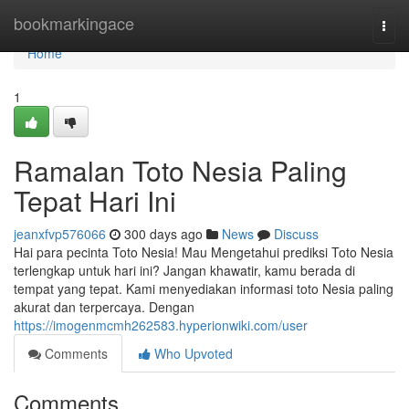
Home
bookmarkingace
Togg
navi
Home
1
Ramalan Toto Nesia Paling
Tepat Hari Ini
jeanxfvp576066
300 days ago
News
Discuss
Hai para pecinta Toto Nesia! Mau Mengetahui prediksi Toto Nesia
terlengkap untuk hari ini? Jangan khawatir, kamu berada di
tempat yang tepat. Kami menyediakan informasi toto Nesia paling
akurat dan terpercaya. Dengan
https://imogenmcmh262583.hyperionwiki.com/user
Comments
Who Upvoted
Comments