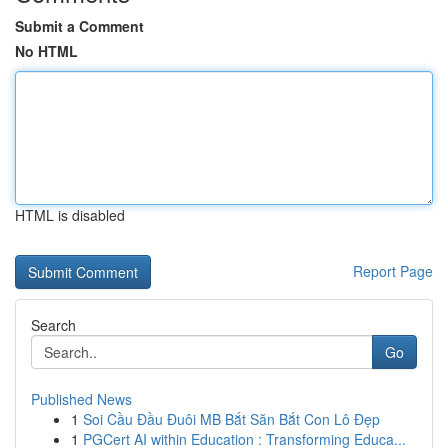
Submit a Comment
No HTML
HTML is disabled
Report Page
Search
Go
Published News
1
Soi Cầu Đầu Đuôi MB Bắt Săn Bắt Con Lô Đẹp
1
PGCert AI within Education : Transforming Educa...