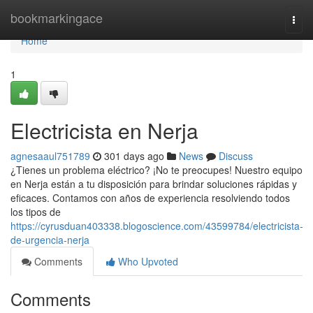
Home
bookmarkingace
Togg
navi
Home
1
Electricista en Nerja
agnesaaul751789
301 days ago
News
Discuss
¿Tienes un problema eléctrico? ¡No te preocupes! Nuestro equipo
en Nerja están a tu disposición para brindar soluciones rápidas y
eficaces. Contamos con años de experiencia resolviendo todos
los tipos de
https://cyrusduan403338.blogoscience.com/43599784/electricista-
de-urgencia-nerja
Comments
Who Upvoted
Comments