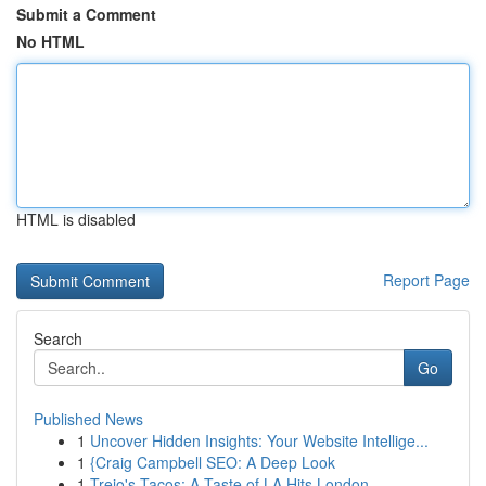
Submit a Comment
No HTML
HTML is disabled
Report Page
Search
Go
Published News
1
Uncover Hidden Insights: Your Website Intellige...
1
{Craig Campbell SEO: A Deep Look
1
Trejo's Tacos: A Taste of LA Hits London