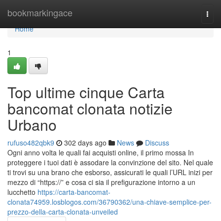
Home
bookmarkingace
Togg
navi
Home
1
Top ultime cinque Carta
bancomat clonata notizie
Urbano
rufuso482qbk9
302 days ago
News
Discuss
Ogni anno volta le quali fai acquisti online, il primo mossa In
proteggere i tuoi dati è assodare la convinzione del sito. Nel quale
ti trovi su una brano che esborso, assicurati le quali l’URL inizi per
mezzo di “https://” e cosa ci sia il prefigurazione intorno a un
lucchetto
https://carta-bancomat-
clonata74959.losblogos.com/36790362/una-chiave-semplice-per-
prezzo-della-carta-clonata-unveiled