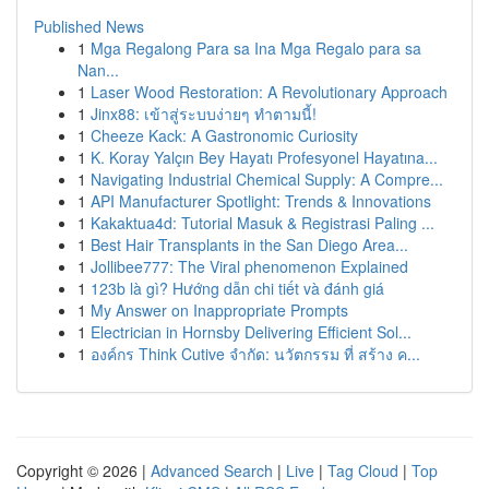
Published News
1
Mga Regalong Para sa Ina Mga Regalo para sa
Nan...
1
Laser Wood Restoration: A Revolutionary Approach
1
Jinx88: เข้าสู่ระบบง่ายๆ ทำตามนี้!
1
Cheeze Kack: A Gastronomic Curiosity
1
K. Koray Yalçın Bey Hayatı Profesyonel Hayatına...
1
Navigating Industrial Chemical Supply: A Compre...
1
API Manufacturer Spotlight: Trends & Innovations
1
Kakaktua4d: Tutorial Masuk & Registrasi Paling ...
1
Best Hair Transplants in the San Diego Area...
1
Jollibee777: The Viral phenomenon Explained
1
123b là gì? Hướng dẫn chi tiết và đánh giá
1
My Answer on Inappropriate Prompts
1
Electrician in Hornsby Delivering Efficient Sol...
1
องค์กร Think Cutive จำกัด: นวัตกรรม ที่ สร้าง ค...
Copyright © 2026 |
Advanced Search
|
Live
|
Tag Cloud
|
Top