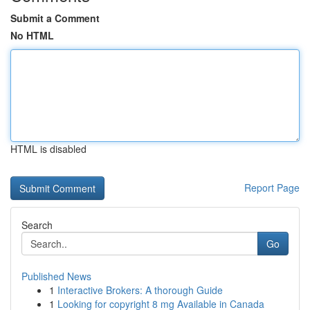
Submit a Comment
No HTML
HTML is disabled
Report Page
Search
Go
Published News
1
Interactive Brokers: A thorough Guide
1
Looking for copyright 8 mg Available in Canada