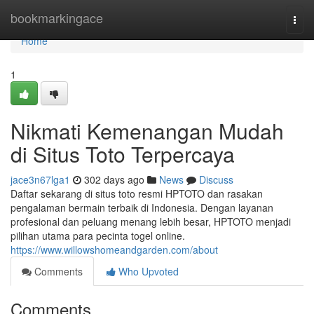
Home
bookmarkingace
Togg
navi
Home
1
Nikmati Kemenangan Mudah
di Situs Toto Terpercaya
jace3n67lga1
302 days ago
News
Discuss
Daftar sekarang di situs toto resmi HPTOTO dan rasakan
pengalaman bermain terbaik di Indonesia. Dengan layanan
profesional dan peluang menang lebih besar, HPTOTO menjadi
pilihan utama para pecinta togel online.
https://www.willowshomeandgarden.com/about
Comments
Who Upvoted
Comments