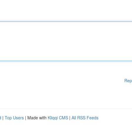
Rep
d
|
Top Users
| Made with
Kliqqi CMS
|
All RSS Feeds