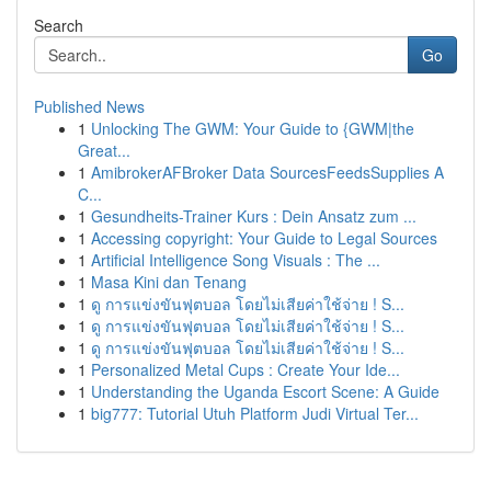
Search
Go
Published News
1
Unlocking The GWM: Your Guide to {GWM|the
Great...
1
AmibrokerAFBroker Data SourcesFeedsSupplies A
C...
1
Gesundheits-Trainer Kurs : Dein Ansatz zum ...
1
Accessing copyright: Your Guide to Legal Sources
1
Artificial Intelligence Song Visuals : The ...
1
Masa Kini dan Tenang
1
ดู การแข่งขันฟุตบอล โดยไม่เสียค่าใช้จ่าย ! S...
1
ดู การแข่งขันฟุตบอล โดยไม่เสียค่าใช้จ่าย ! S...
1
ดู การแข่งขันฟุตบอล โดยไม่เสียค่าใช้จ่าย ! S...
1
Personalized Metal Cups : Create Your Ide...
1
Understanding the Uganda Escort Scene: A Guide
1
big777: Tutorial Utuh Platform Judi Virtual Ter...