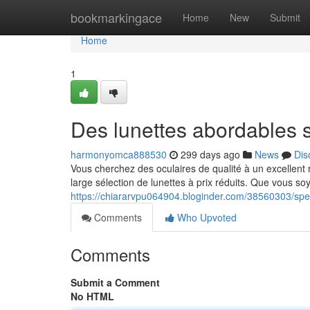
Home
bookmarkingace
Home
New
Submit
Home
1
Des lunettes abordables s
harmonyomca888530
299 days ago
News
Dis
Vous cherchez des oculaires de qualité à un excellent 
large sélection de lunettes à prix réduits. Que vous so
https://chiararvpu064904.bloginder.com/38560303/spect
Comments
Who Upvoted
Comments
Submit a Comment
No HTML