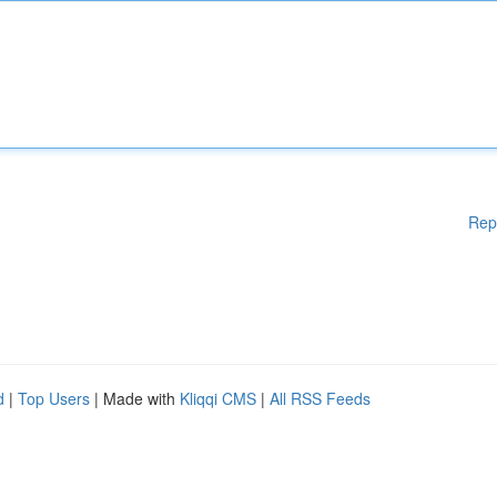
Rep
d
|
Top Users
| Made with
Kliqqi CMS
|
All RSS Feeds