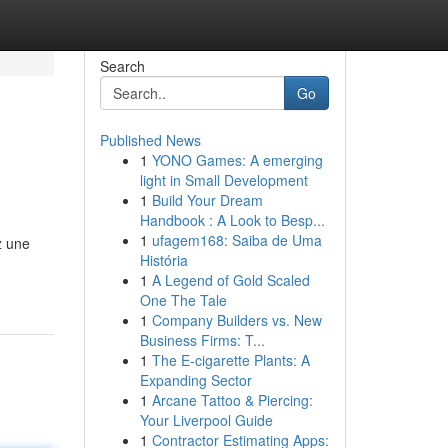
Search
Go
Published News
1
YONO Games: A emerging
light in Small Development
1
Build Your Dream
Handbook : A Look to Besp...
1
ufagem168: Saiba de Uma
z une
História
1
A Legend of Gold Scaled
One The Tale
1
Company Builders vs. New
Business Firms: T...
1
The E-cigarette Plants: A
Expanding Sector
1
Arcane Tattoo & Piercing:
Your Liverpool Guide
1
Contractor Estimating Apps: