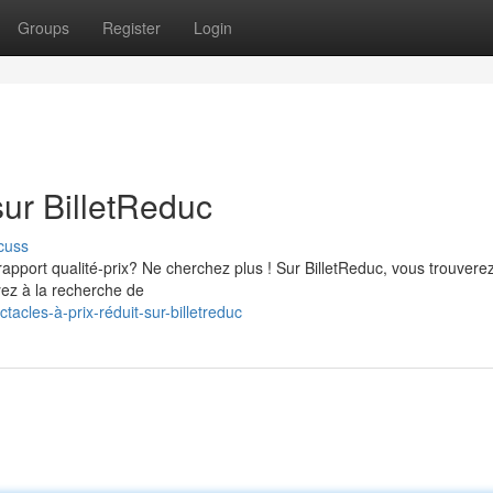
Groups
Register
Login
ur BilletReduc
cuss
rapport qualité-prix? Ne cherchez plus ! Sur BilletReduc, vous trouvere
yez à la recherche de
acles-à-prix-réduit-sur-billetreduc