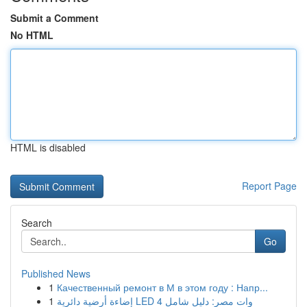
Submit a Comment
No HTML
HTML is disabled
Report Page
Search
Go
Published News
1
Качественный ремонт в М в этом году : Напр...
1
إضاءة أرضية دائرية LED 4 وات مصر: دليل شامل