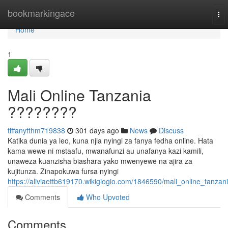
Home
bookmarkingace
To
nav
Home
1
Mali Online Tanzania
????????
tiffanytthm719838
301 days ago
News
Discuss
Katika dunia ya leo, kuna njia nyingi za fanya fedha online. Hata
kama wewe ni mstaafu, mwanafunzi au unafanya kazi kamili,
unaweza kuanzisha biashara yako mwenyewe na ajira za
kujitunza. Zinapokuwa fursa nyingi
https://aliviaettb619170.wikigiogio.com/1846590/mali_online_tanzan
Comments
Who Upvoted
Comments