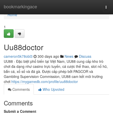
Home
bookmarkingace
Togg
navi
Home
1
Uu88doctor
cameron5k78obl3
300 days ago
News
Discuss
UU88 - Đặc biệt phổ biến tại Việt Nam, UU88 cung cấp kho trò
chơi đa dạng như casino trực tuyến, cá cược thể thao, slot nổ hũ,
bắn cá, xổ số và đá gà. Được cấp phép bởi PAGCOR và
Gambling Supervision Commission, UU88 cam kết môi trường
chơi
https://mygamedb.com/profile/uu88doctor
Comments
Who Upvoted
Comments
Submit a Comment