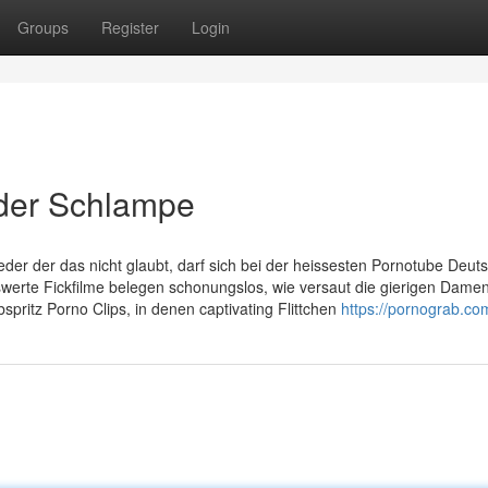
Groups
Register
Login
nder Schlampe
der der das nicht glaubt, darf sich bei der heissesten Pornotube Deut
te Fickfilme belegen schonungslos, wie versaut die gierigen Damen
ritz Porno Clips, in denen captivating Flittchen
https://pornograb.co