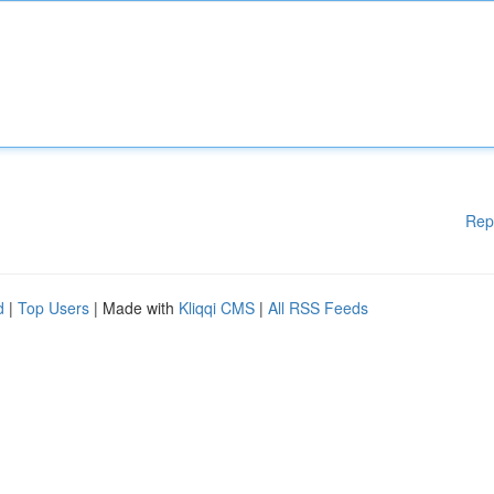
Rep
d
|
Top Users
| Made with
Kliqqi CMS
|
All RSS Feeds