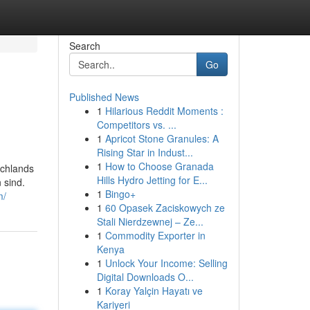
Search
Go
Published News
1
Hilarious Reddit Moments :
Competitors vs. ...
1
Apricot Stone Granules: A
Rising Star in Indust...
1
How to Choose Granada
schlands
Hills Hydro Jetting for E...
 sind.
1
Bingo+
m/
1
60 Opasek Zaciskowych ze
Stali Nierdzewnej – Ze...
1
Commodity Exporter in
Kenya
1
Unlock Your Income: Selling
Digital Downloads O...
1
Koray Yalçin Hayatı ve
Kariyeri