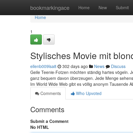
Home
bookmarkingace
Home
New
Submit
Home
1
Stylisches Movie mit blo
ellenb009lsa8
302 days ago
News
Discuss
Geile Teenie-Fotzen möchten ständig hartes vögeln. Je
ganz bequem davon überzeugen. Jede Menge sehenswer
Im World Wide Web gibt es völlig anonym Tausende Absp
Comments
Who Upvoted
Comments
Submit a Comment
No HTML