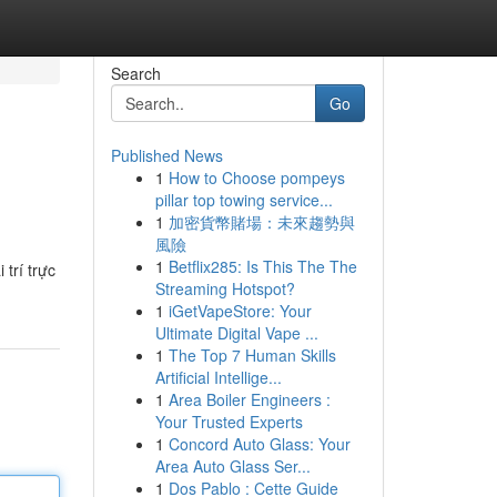
Search
Go
Published News
1
How to Choose pompeys
pillar top towing service...
1
加密貨幣賭場：未來趨勢與
風險
1
Betflix285: Is This The The
trí trực
Streaming Hotspot?
1
iGetVapeStore: Your
Ultimate Digital Vape ...
1
The Top 7 Human Skills
Artificial Intellige...
1
Area Boiler Engineers :
Your Trusted Experts
1
Concord Auto Glass: Your
Area Auto Glass Ser...
1
Dos Pablo : Cette Guide