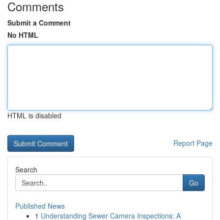
Comments
Submit a Comment
No HTML
HTML is disabled
Report Page
Search
Go
Published News
1
Understanding Sewer Camera Inspections: A