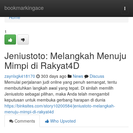
Home
bookmarkingace
Togg
navi
Home
1
Jeniustoto: Melangkah Menuju
Mimpi di Rakyat4D
zaynlxgk418170
303 days ago
News
Discuss
Memulai perjalanan judi online yang penuh semangat, tentu
membutuhkan langkah awal yang tepat. Di sinilah memilih
Jeniustoto sebagai pilihan, maka Anda telah mengambil
keputusan untuk membuka gerbang harapan di dunia
https://binksites.com/story10200584/jeniustoto-melangkah-
menuju-mimpi-di-rakyat4d
Comments
Who Upvoted