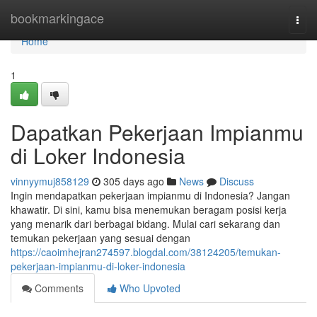
Home
bookmarkingace
Togg
navi
Home
1
Dapatkan Pekerjaan Impianmu
di Loker Indonesia
vinnyymuj858129
305 days ago
News
Discuss
Ingin mendapatkan pekerjaan impianmu di Indonesia? Jangan
khawatir. Di sini, kamu bisa menemukan beragam posisi kerja
yang menarik dari berbagai bidang. Mulai cari sekarang dan
temukan pekerjaan yang sesuai dengan
https://caoimhejran274597.blogdal.com/38124205/temukan-
pekerjaan-impianmu-di-loker-indonesia
Comments
Who Upvoted