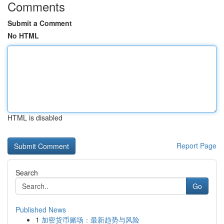
Comments
Submit a Comment
No HTML
HTML is disabled
Report Page
Search
Go
Published News
1
加密货币赌场：最新趋势与风险