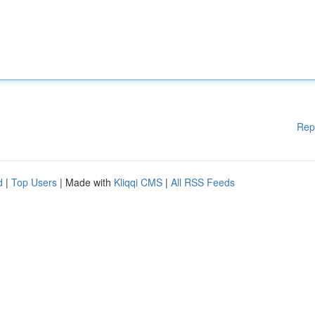
Rep
d
|
Top Users
| Made with
Kliqqi CMS
|
All RSS Feeds