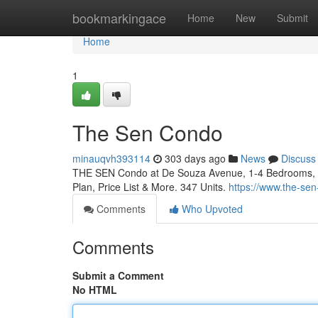
Home
bookmarkingace
Home
New
Submit
Home
1
The Sen Condo
minauqvh393114
303 days ago
News
Discuss
THE SEN Condo at De Souza Avenue, 1-4 Bedrooms, By 
Plan, Price List & More. 347 Units.
https://www.the-se
Comments
Who Upvoted
Comments
Submit a Comment
No HTML