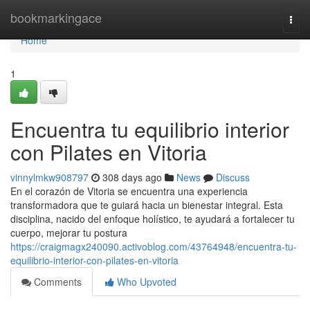
Home
bookmarkingace
Togg
navi
Home
1
Encuentra tu equilibrio interior
con Pilates en Vitoria
vinnylmkw908797
308 days ago
News
Discuss
En el corazón de Vitoria se encuentra una experiencia
transformadora que te guiará hacia un bienestar integral. Esta
disciplina, nacido del enfoque holístico, te ayudará a fortalecer tu
cuerpo, mejorar tu postura
https://craigmagx240090.activoblog.com/43764948/encuentra-tu-
equilibrio-interior-con-pilates-en-vitoria
Comments
Who Upvoted