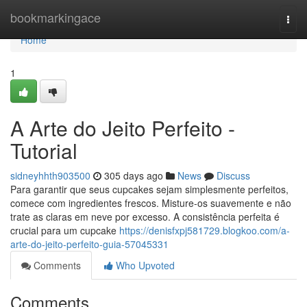
Home
bookmarkingace
Togg
navi
Home
1
A Arte do Jeito Perfeito -
Tutorial
sidneyhhth903500
305 days ago
News
Discuss
Para garantir que seus cupcakes sejam simplesmente perfeitos,
comece com ingredientes frescos. Misture-os suavemente e não
trate as claras em neve por excesso. A consistência perfeita é
crucial para um cupcake
https://denisfxpj581729.blogkoo.com/a-
arte-do-jeito-perfeito-guia-57045331
Comments
Who Upvoted
Comments