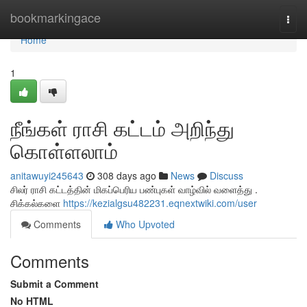
Home
bookmarkingace
Togg
navi
Home
1
நீங்கள் ராசி கட்டம் அறிந்து
கொள்ளலாம்
anitawuyi245643
308 days ago
News
Discuss
சிலர் ராசி கட்டத்தின் மிகப்பெரிய பண்புகள் வாழ்வில் வளைத்து .
சிக்கல்களை
https://kezialgsu482231.eqnextwiki.com/user
Comments
Who Upvoted
Comments
Submit a Comment
No HTML