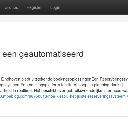
Groups
Register
Login
n een geautomatiseerd
s
 Eindhoven biedt uitstekende boekingsoplossingenEen Reserveringss
ssysteemEen boekingsplatform faciliteert soepele planning dankzij
heid in realtime. Het beschikt over gebruiksvriendelijke interfaces w
50.mpeblog.com/66750813/hoe-kiest-u-het-juiste-reserveringssysteem-