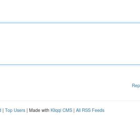
Rep
d
|
Top Users
| Made with
Kliqqi CMS
|
All RSS Feeds