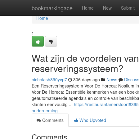
Home
bookmarkingace
Home
New
Submit
Home
1
Wat zijn de voordelen va
reserveringssysteem?
nicholash890yvp7
306 days ago
News
Discus
Een Reserveringssysteem Voor De Horeca: Nostium in
Voor De Horeca: Essentiële kenmerken van een boeking
geautomatiseerde agenda's en controle van beschikbaar
klanten eenvoudig ...
https://restaurantamersfoort639
onderneming
Comments
Who Upvoted
Comments