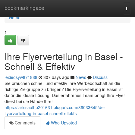
Home
bookmarkingace
Togg
navi
Home
1
Ihre Flyerverteilung in Basel -
Schnell & Effektiv
lexieqsyw871888
307 days ago
News
Discuss
Sie brauchen schnell und effektiv Ihre Werbebotschaft an die
richtige Zielgruppe zu bringen? Die Flyerverteilung in Basel ist
dafür die ideale Lösung. Das erfahrenes Team bringt Ihre Flyer
direkt bei die Hände Ihrer
https://larissaalhp201631.blogars.com/36033645/der-
flyerverteilung-in-basel-schnell-effektiv
Comments
Who Upvoted