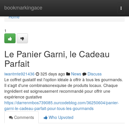
Home
bookmarkingace
Togg
navi
Home
1
Le Panier Garni, le Cadeau
Parfait
iwantmte921436
325 days ago
News
Discuss
Le coffret gustatif est l'option idéale à offrir à tous les gourmands.
Il s'agit d'une combinaisonexquise de produits locaux. Chaque
ingrédient est soigneusement recommandé pour offrir une
expérience gustative
https://darrenmbos739085.ourcodeblog.com/36250604/panier-
garni-le-cadeau-parfait-pour-tous-les-gourmands
Comments
Who Upvoted