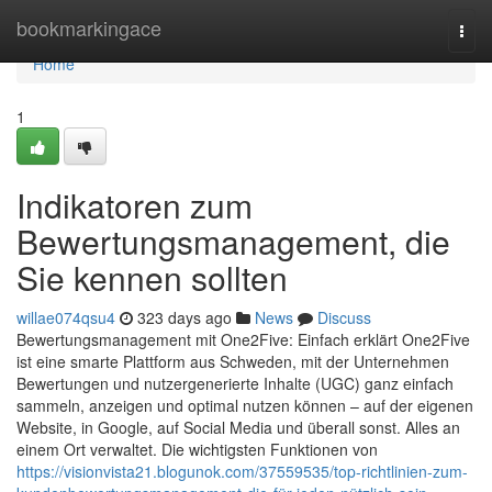
Home
bookmarkingace
Togg
navi
Home
1
Indikatoren zum
Bewertungsmanagement, die
Sie kennen sollten
willae074qsu4
323 days ago
News
Discuss
Bewertungsmanagement mit One2Five: Einfach erklärt One2Five
ist eine smarte Plattform aus Schweden, mit der Unternehmen
Bewertungen und nutzergenerierte Inhalte (UGC) ganz einfach
sammeln, anzeigen und optimal nutzen können – auf der eigenen
Website, in Google, auf Social Media und überall sonst. Alles an
einem Ort verwaltet. Die wichtigsten Funktionen von
https://visionvista21.blogunok.com/37559535/top-richtlinien-zum-