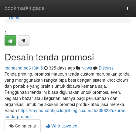
Home
bookmarkingace
Togg
navi
Home
1
Desain tenda promosi
menachemo613atl5
325 days ago
News
Discuss
Tenda printing, promosi maupun tenda custom merupakan tenda
yang menggunakan rangka pipa besi dengan sistem knockdown
dan portable yang praktis untuk dibawa kemana saja.
Penggunaan tenda ini biasa digunakan untuk promosi, even,
kegiatan bazar atau kegiatan lainnya bagi perusahaan dan
organisasi untuk melakukan promosi produk atau jasa mereka.
Bahan
https://raymondfhhgc.loginblogin.com/45209623/ukuran-
tenda-promosi
Comments
Who Upvoted