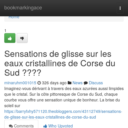
Home
bookmarkingace
Togg
navi
Home
1
Sensations de glisse sur les
eaux cristallines de Corse du
Sud ????
minaruhm001015
326 days ago
News
Discuss
Imaginez-vous dérivant à travers des eaux azurées aussi limpides
que le cristal. Sur la côte pittoresque de Corse du Sud, chaque
courbe vous offre une sensation unique de bonheur. La brise du
soleil sur
https://barryfxhy571120.theobloggers.com/43112749/sensations-
de-glisse-sur-les-eaux-cristallines-de-corse-du-sud
Comments
Who Upvoted