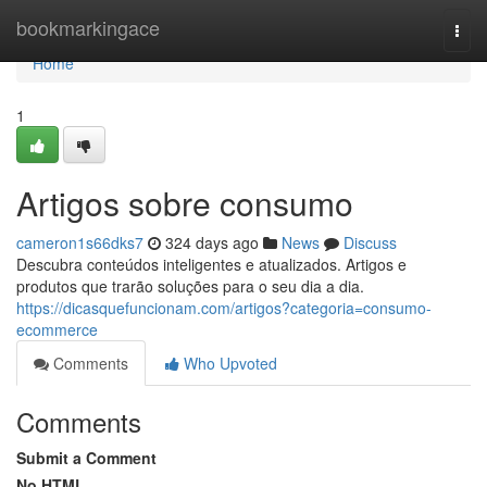
Home
bookmarkingace
Togg
navi
Home
1
Artigos sobre consumo
cameron1s66dks7
324 days ago
News
Discuss
Descubra conteúdos inteligentes e atualizados. Artigos e
produtos que trarão soluções para o seu dia a dia.
https://dicasquefuncionam.com/artigos?categoria=consumo-
ecommerce
Comments
Who Upvoted
Comments
Submit a Comment
No HTML