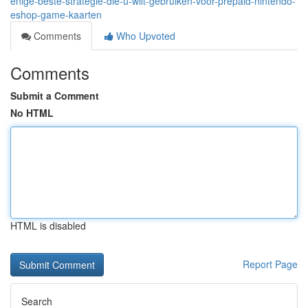
enige-beste-strategie-die-u-wilt-gebruiken-voor-prepaid-nintendo-
eshop-game-kaarten
Comments
Who Upvoted
Comments
Submit a Comment
No HTML
HTML is disabled
Report Page
Search