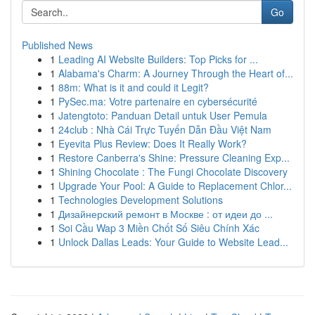
Go
Published News
1
Leading AI Website Builders: Top Picks for ...
1
Alabama's Charm: A Journey Through the Heart of...
1
88m: What is it and could it Legit?
1
PySec.ma: Votre partenaire en cybersécurité
1
Jatengtoto: Panduan Detail untuk User Pemula
1
24club : Nhà Cái Trực Tuyến Dẫn Đầu Việt Nam
1
Eyevita Plus Review: Does It Really Work?
1
Restore Canberra's Shine: Pressure Cleaning Exp...
1
Shining Chocolate : The Fungi Chocolate Discovery
1
Upgrade Your Pool: A Guide to Replacement Chlor...
1
Technologies Development Solutions
1
Дизайнерский ремонт в Москве : от идеи до ...
1
Soi Cầu Wap 3 Miền Chốt Số Siêu Chính Xác
1
Unlock Dallas Leads: Your Guide to Website Lead...