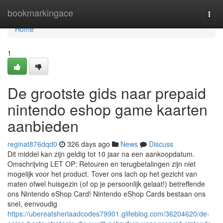
Home
bookmarkingace
Togg
navi
Home
1
De grootste gids naar prepaid
nintendo eshop game kaarten
aanbieden
reginat876dqd0
326 days ago
News
Discuss
Dit middel kan zijn geldig tot 10 jaar na een aankoopdatum.
Omschrijving LET OP: Retouren en terugbetalingen zijn niet
mogelijk voor het product. Tover ons lach op het gezicht van
maten ofwel huisgezin (of op je persoonlijk gelaat!) betreffende
ons Nintendo eShop Card! Nintendo eShop Cards bestaan ons
snel, eenvoudig
https://ubereatsherlaadcodes79901.glifeblog.com/36204620/de-