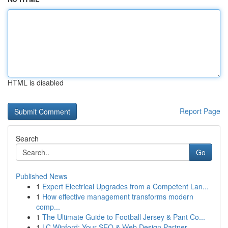
HTML is disabled
Report Page
Search
Go
Published News
1
Expert Electrical Upgrades from a Competent Lan...
1
How effective management transforms modern
comp...
1
The Ultimate Guide to Football Jersey & Pant Co...
1
LC Winford: Your SEO & Web Design Partner