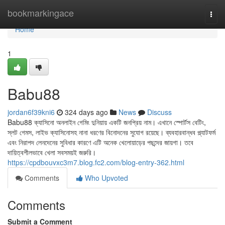
Home
bookmarkingace
Togg
navi
Home
1
Babu88
jordan6f39kni6
324 days ago
News
Discuss
Babu88 ক্যাসিনো অনলাইন গেমিং দুনিয়ায় একটি জনপ্রিয় নাম। এখানে স্পোর্টস বেটিং,
স্লট গেমস, লাইভ ক্যাসিনোসহ নানা ধরণের বিনোদনের সুযোগ রয়েছে। ব্যবহারবান্ধব প্ল্যাটফর্ম
এবং নিরাপদ লেনদেনের সুবিধার কারণে এটি অনেক খেলোয়াড়ের পছন্দের জায়গা। তবে
দায়িত্বশীলভাবে খেলা সবসময়ই জরুরি।
https://cpdbouvxc3m7.blog.fc2.com/blog-entry-362.html
Comments
Who Upvoted
Comments
Submit a Comment