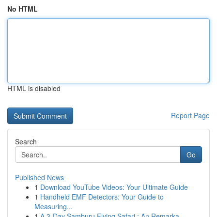
No HTML
HTML is disabled
Report Page
Search
Go
Published News
1
Download YouTube Videos: Your Ultimate Guide
1
Handheld EMF Detectors: Your Guide to
Measuring...
1
A 3-Day Samburu Flying Safari : An Remarka...