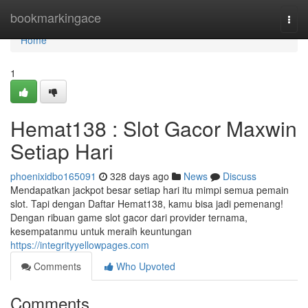
Home
bookmarkingace
Togg
navi
Home
1
Hemat138 : Slot Gacor Maxwin
Setiap Hari
phoenixidbo165091
328 days ago
News
Discuss
Mendapatkan jackpot besar setiap hari itu mimpi semua pemain
slot. Tapi dengan Daftar Hemat138, kamu bisa jadi pemenang!
Dengan ribuan game slot gacor dari provider ternama,
kesempatanmu untuk meraih keuntungan
https://integrityyellowpages.com
Comments
Who Upvoted
Comments