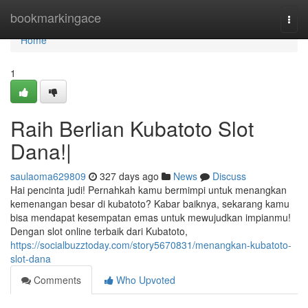
Home
bookmarkingace
Togg
navi
Home
1
Raih Berlian Kubatoto Slot
Dana!|
saulaoma629809
327 days ago
News
Discuss
Hai pencinta judi! Pernahkah kamu bermimpi untuk menangkan
kemenangan besar di kubatoto? Kabar baiknya, sekarang kamu
bisa mendapat kesempatan emas untuk mewujudkan impianmu!
Dengan slot online terbaik dari Kubatoto,
https://socialbuzztoday.com/story5670831/menangkan-kubatoto-
slot-dana
Comments
Who Upvoted