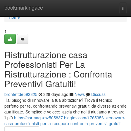
Home
bookmarkingace
Togg
navi
Home
1
Ristrutturazione casa
Professionisti Per La
Ristrutturazione : Confronta
Preventivi Gratuiti!
brontettde592325
328 days ago
News
Discuss
Hai bisogno di rinnovare la tua abitazione? Trova il tecnico
perfetto per te, confrontando preventivi gratuiti da diverse aziende
qualificate. Semplice e veloce: lascia che noi ti aiutiamo a trovare
il più
https://cormacpxsz505837.blogtov.com/17653561/renovare-
casa-professionisti-per-la-recupero-confronta-preventivi-gratuiti