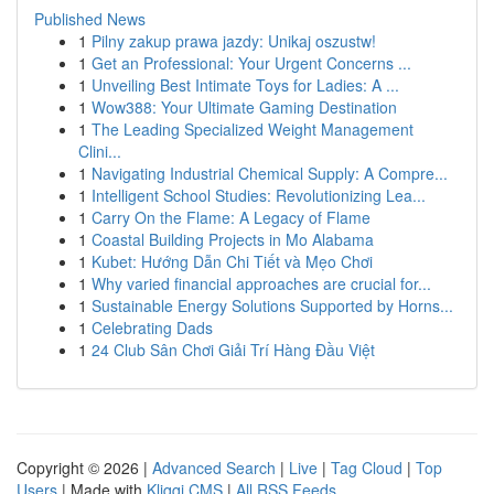
Published News
1
Pilny zakup prawa jazdy: Unikaj oszustw!
1
Get an Professional: Your Urgent Concerns ...
1
Unveiling Best Intimate Toys for Ladies: A ...
1
Wow388: Your Ultimate Gaming Destination
1
The Leading Specialized Weight Management
Clini...
1
Navigating Industrial Chemical Supply: A Compre...
1
Intelligent School Studies: Revolutionizing Lea...
1
Carry On the Flame: A Legacy of Flame
1
Coastal Building Projects in Mo Alabama
1
Kubet: Hướng Dẫn Chi Tiết và Mẹo Chơi
1
Why varied financial approaches are crucial for...
1
Sustainable Energy Solutions Supported by Horns...
1
Celebrating Dads
1
24 Club Sân Chơi Giải Trí Hàng Đầu Việt
Copyright © 2026 |
Advanced Search
|
Live
|
Tag Cloud
|
Top
Users
| Made with
Kliqqi CMS
|
All RSS Feeds