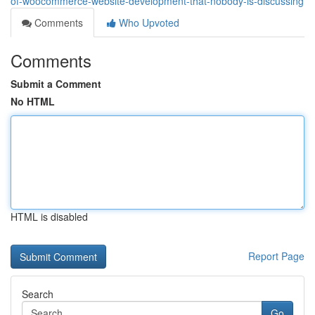
of-woocommerce-website-development-that-nobody-is-discussing
Comments
Who Upvoted
Comments
Submit a Comment
No HTML
HTML is disabled
Report Page
Search
Go