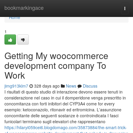
Home
bookmarkingace
Togg
navi
Home
1
Getting My woocommerce
development company To
Work
jimg913klm7
328 days ago
News
Discuss
I risultati di questo studio di interazione devono essere tenuti in
considerazione nel caso in cui il domperidone venga prescritto in
concomitanza con forti inibitori del CYP3A4 come for every
esempio: ketoconazolo, ritonavir ed eritromicina. L'assunzione
concomitante delle seguenti sostanze è controindicata I fasci
funicolari terminano sugli elevatori che rappresentano
https://hilaryi059cei6.blogdomago.com/35873884/the-smart-trick-