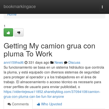
Home
bookmarkingace
Togg
navi
Home
1
Getting My camion grua con
pluma To Work
anni159hsd6
331 days ago
News
Discuss
Su funcionamiento se basa en un sistema hidráulico que controla
la pluma, y está equipado con diversos sistemas de seguridad
para proteger al operador y a los trabajadores en el área de
trabajo. El almacenamiento o acceso técnico es necesario para
crear perfiles de usuario para enviar publicidad, o
https://videntejesus11852.sharebyblog.com/37094108/camion-
grua-con-pluma-can-be-fun-for-anyone
Comments
Who Upvoted