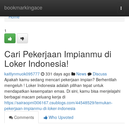
Home
bookmarkingace
Togg
navi
Home
1
Cari Pekerjaan Impianmu di
Loker Indonesia!
kaitlynmuok095777
331 days ago
News
Discuss
Apakah kamu sedang mencari pekerjaan impian? Berhentilah
mengeluh ! Loker Indonesia adalah pilihan tepat untuk
mendapatkan kesempatan emas. Di sini, kamu bisa menjelajahi
berbagai macam peluang kerja di
https://sairaopml306167.csublogs.com/44548529/temukan-
pekerjaan-impianmu-di-loker-indonesia
Comments
Who Upvoted